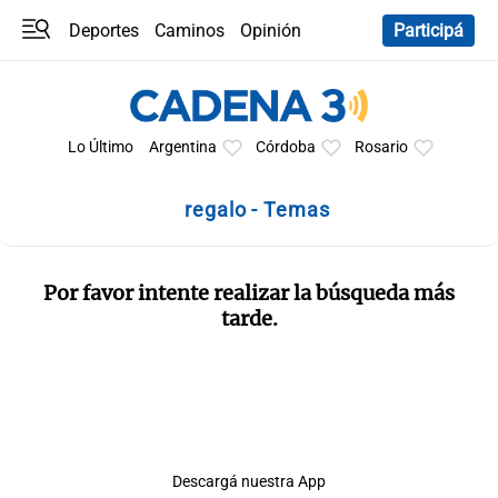
Deportes
Caminos
Opinión
Participá
Programas
Últimas coberturas
Últimas 24 h
En YouTube
Clima
Horóscopo
Lo Último
Argentina
Córdoba
Rosario
regalo - Temas
Por favor intente realizar la búsqueda más
tarde.
Descargá nuestra App