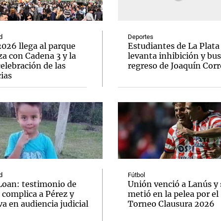
d
Deportes
026 llega al parque
Estudiantes de La Plata
a con Cadena 3 y la
levanta inhibición y bus
elebración de las
regreso de Joaquín Corr
Notas
Notas
No
ias
e en Cadena 3
El huracán de Arequito
Cadena 3 en
d
Fútbol
Loan: testimonio de
Unión venció a Lanús y 
 complica a Pérez y
metió en la pelea por el
va en audiencia judicial
Torneo Clausura 2026