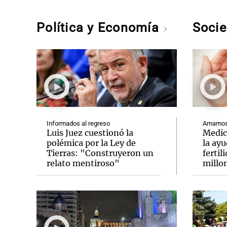
Política y Economía
Soci
Informados al regreso
Amamos 
Luis Juez cuestionó la
Medic
polémica por la Ley de
la ay
Tierras: "Construyeron un
fertil
relato mentiroso"
millo