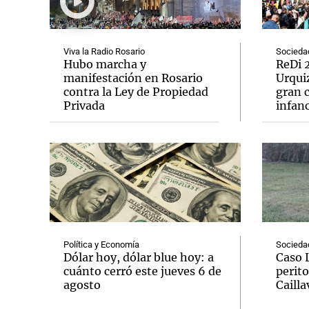
Viva la Radio Rosario
Socieda
Hubo marcha y
ReDi 2
manifestación en Rosario
Urquiz
contra la Ley de Propiedad
gran c
Notas
Notas
Privada
infanc
Editorial
Mundial 2026
La Sol
Política y Economía
Socieda
Dólar hoy, dólar blue hoy: a
Caso 
cuánto cerró este jueves 6 de
perito
agosto
Cailla