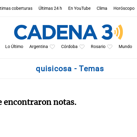
ltimas coberturas
Últimas 24 h
En YouTube
Clima
Horóscopo
Lo Último
Argentina
Córdoba
Rosario
Mundo
quisicosa - Temas
e encontraron notas.