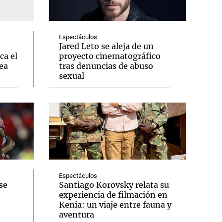
Espectáculos
Jared Leto se aleja de un
ca el
proyecto cinematográfico
Notas
ea
tras denuncias de abuso
tas
Notas
sexual
Venezuela de
 Groenlandia
Comprometidos
Madur
Espectáculos
se
Santiago Korovsky relata su
experiencia de filmación en
Kenia: un viaje entre fauna y
aventura