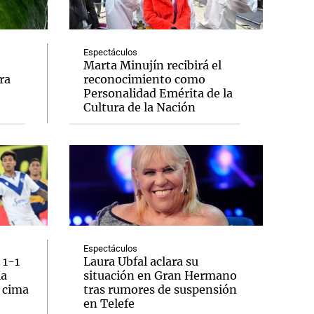
Espectáculos
Marta Minujín recibirá el
ra
reconocimiento como
Notas
Personalidad Emérita de la
tas
Notas
Cultura de la Nación
Venezuela de
 Groenlandia
Comprometidos
Madur
Espectáculos
 1-1
Laura Ubfal aclara su
la
situación en Gran Hermano
a cima
tras rumores de suspensión
en Telefe