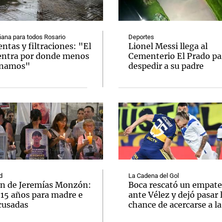
ana para todos Rosario
Deportes
tas y filtraciones: "El
Lionel Messi llega al
entra por donde menos
Cementerio El Prado pa
inamos"
despedir a su padre
Notas
Notas
No
e en Cadena 3
El huracán de Arequito
Cadena 3 en
d
La Cadena del Gol
n de Jeremías Monzón:
Boca rescató un empate
 15 años para madre e
ante Vélez y dejó pasar 
cusadas
chance de acercarse a l