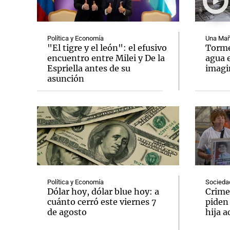
Política y Economía
Una Mañ
"El tigre y el león": el efusivo
Tormen
encuentro entre Milei y De la
agua 
Espriella antes de su
imag
Notas
Notas
asunción
Editorial
Mundial 2026
La Sol
Política y Economía
Socieda
Dólar hoy, dólar blue hoy: a
Crime
cuánto cerró este viernes 7
piden
de agosto
hija a