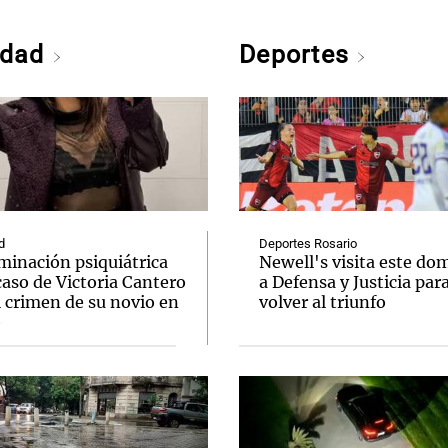
edad
Deportes
d
Deportes Rosario
minación psiquiátrica
Newell's visita este do
caso de Victoria Cantero
a Defensa y Justicia par
l crimen de su novio en
volver al triunfo
o