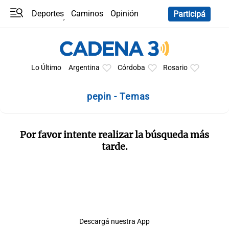
Deportes
Caminos
Opinión
Participá
Programas
Últimas coberturas
Últimas 24 h
En YouTube
Clima
Horóscopo
Lo Último
Argentina
Córdoba
Rosario
pepin - Temas
Por favor intente realizar la búsqueda más
tarde.
Descargá nuestra App