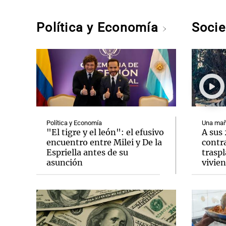
Política y Economía
Soci
Política y Economía
Una mañ
"El tigre y el león": el efusivo
A sus
encuentro entre Milei y De la
contra
Espriella antes de su
traspl
asunción
vivie