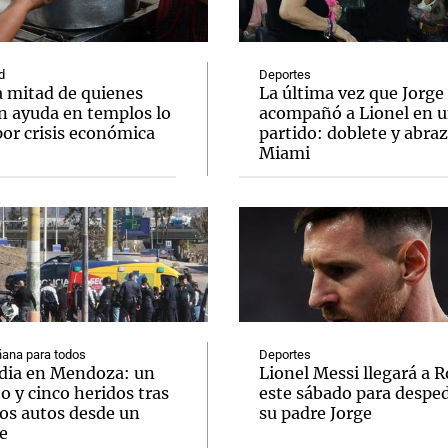
d
Deportes
a mitad de quienes
La última vez que Jorge
n ayuda en templos lo
acompañó a Lionel en 
por crisis económica
partido: doblete y abra
Notas
Notas
No
Miami
e en Cadena 3
El huracán de Arequito
Cadena 3 en
ana para todos
Deportes
dia en Mendoza: un
Lionel Messi llegará a R
 y cinco heridos tras
este sábado para desped
dos autos desde un
su padre Jorge
e