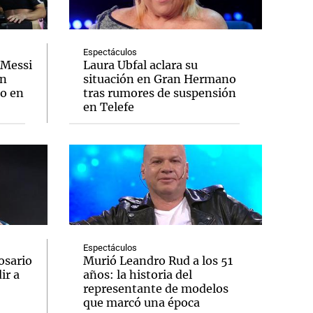
Espectáculos
 Messi
Laura Ubfal aclara su
un
situación en Gran Hermano
Notas
zo en
tras rumores de suspensión
tas
Notas
en Telefe
Venezuela de
 Groenlandia
Comprometidos
Madur
Espectáculos
osario
Murió Leandro Rud a los 51
ir a
años: la historia del
representante de modelos
que marcó una época