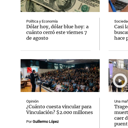
Política y Economía
Socieda
Dólar hoy, dólar blue hoy: a
Casi l
cuánto cerró este viernes 7
busca
de agosto
hace 
Notas
Notas
Editorial
Mundial 2026
La Sol
Opinión
Una mañ
¿Cuánto cuesta vincular para
Trage
Vinculación? $2.000 millones
muerto
caer 
Por
Guillermo López
puent