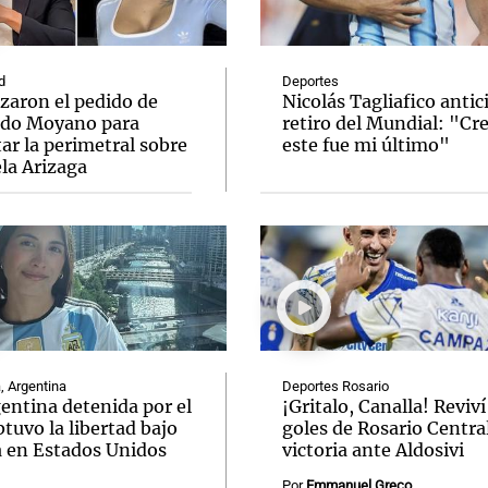
d
Deportes
zaron el pedido de
Nicolás Tagliafico antic
do Moyano para
retiro del Mundial: "Cr
ar la perimetral sobre
este fue mi último"
Notas
Notas
No
la Arizaga
e en Cadena 3
El huracán de Arequito
Cadena 3 en
, Argentina
Deportes Rosario
entina detenida por el
¡Gritalo, Canalla! Reviví
tuvo la libertad bajo
goles de Rosario Central
a en Estados Unidos
victoria ante Aldosivi
Por
Emmanuel Greco