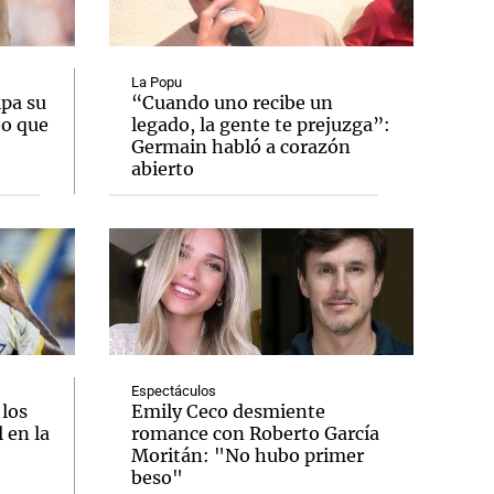
La Popu
ipa su
“Cuando uno recibe un
eo que
legado, la gente te prejuzga”:
Notas
Germain habló a corazón
tas
Notas
abierto
Venezuela de
 Groenlandia
Comprometidos
Madur
Espectáculos
 los
Emily Ceco desmiente
 en la
romance con Roberto García
Moritán: "No hubo primer
beso"