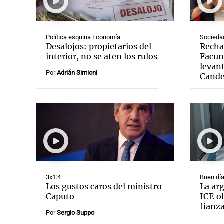
Política esquina Economía
Socieda
Desalojos: propietarios del
Recha
interior, no se aten los rulos
Facun
levant
Notas
Notas
Por
Adrián Simioni
Cande
Editorial
Mundial 2026
La Sol
3x1:4
Buen día
Los gustos caros del ministro
La arg
Caputo
ICE ob
fianz
Por
Sergio Suppo