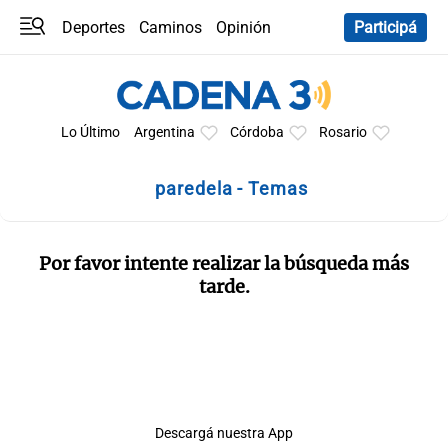
Deportes
Caminos
Opinión
Participá
Programas
Últimas coberturas
Últimas 24 h
En YouTube
Clima
Horóscopo
Lo Último
Argentina
Córdoba
Rosario
paredela - Temas
Por favor intente realizar la búsqueda más
tarde.
Descargá nuestra App