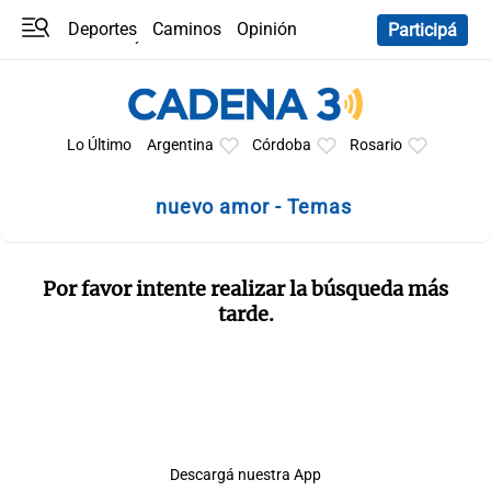
Deportes
Caminos
Opinión
Participá
Programas
Últimas coberturas
Últimas 24 h
En YouTube
Clima
Horóscopo
Lo Último
Argentina
Córdoba
Rosario
nuevo amor - Temas
Por favor intente realizar la búsqueda más
tarde.
Descargá nuestra App