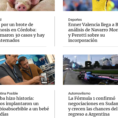
d
Deportes
 por un brote de
Enner Valencia llega a 
inosis en Córdoba:
análisis de Navarro Mo
rmaron 30 casos y hay
y Perotti sobre su
Notas
Notas
No
internados
incorporación
e en Cadena 3
El huracán de Arequito
Cadena 3 en
tina Posible
Automovilismo
ba hizo historia:
La Fórmula 1 confirmó
os implantaron un
negociaciones en Suda
bioabsorbible a un bebé
y crecen las chances del
días
regreso a Argentina