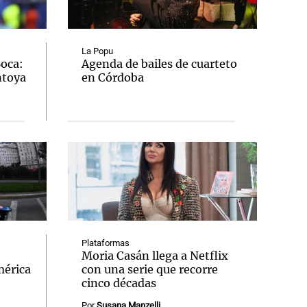
La Popu
Boca:
Agenda de bailes de cuarteto
ntoya
en Córdoba
Notas
tas
Notas
Venezuela de
 Groenlandia
Comprometidos
Madur
Plataformas
Moria Casán llega a Netflix
mérica
con una serie que recorre
cinco décadas
Por
Susana Manzelli