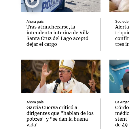
Ahora país
Socieda
Tras atrincherarse, la
Alerta
intendenta interina de Villa
triqu
Santa Cruz del Lago aceptó
confi
Notas
Notas
dejar el cargo
tres 
Editorial
Mundial 2026
La Sol
Ahora país
La Argen
García Cuerva criticó a
Córdo
dirigentes que "hablan de los
médic
pobres" y "se dan la buena
stent 
vida"
de 49 