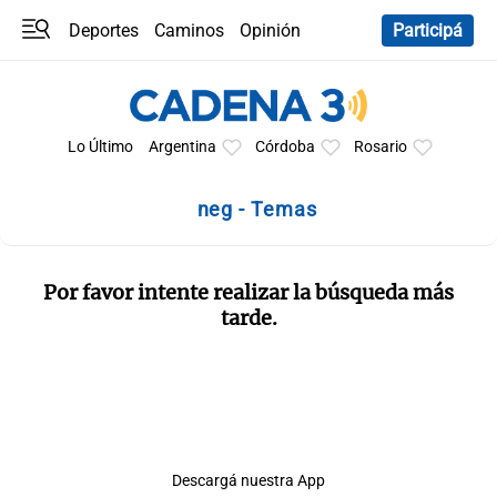
Deportes
Caminos
Opinión
Participá
Programas
Últimas coberturas
Últimas 24 h
En YouTube
Clima
Horóscopo
Lo Último
Argentina
Córdoba
Rosario
neg - Temas
Por favor intente realizar la búsqueda más
tarde.
Descargá nuestra App