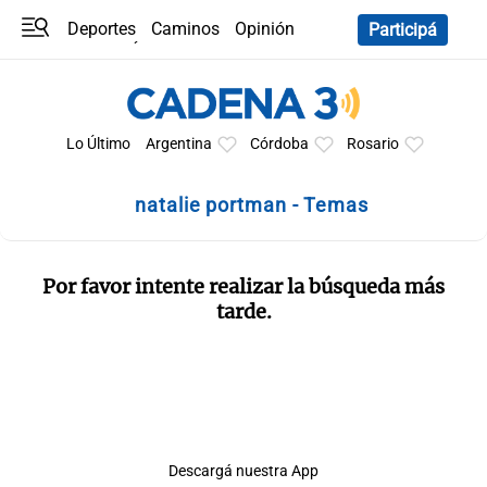
Deportes
Caminos
Opinión
Participá
Programas
Últimas coberturas
Últimas 24 h
En YouTube
Clima
Horóscopo
Lo Último
Argentina
Córdoba
Rosario
natalie portman - Temas
Por favor intente realizar la búsqueda más
tarde.
Descargá nuestra App