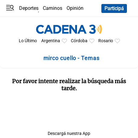
Deportes
Caminos
Opinión
Participá
Programas
Últimas coberturas
Últimas 24 h
En YouTube
Clima
Horóscopo
Lo Último
Argentina
Córdoba
Rosario
mirco cuello - Temas
Por favor intente realizar la búsqueda más
tarde.
Descargá nuestra App