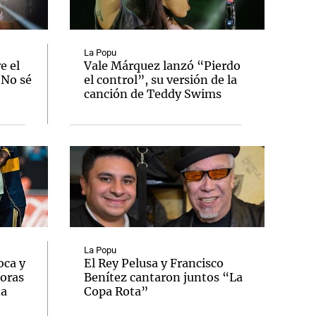
La Popu
e el
Vale Márquez lanzó “Pierdo
"No sé
el control”, su versión de la
Notas
canción de Teddy Swims
tas
Notas
Venezuela de
 Groenlandia
Comprometidos
Madur
La Popu
oca y
El Rey Pelusa y Francisco
oras
Benítez cantaron juntos “La
na
Copa Rota”