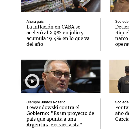
Ahora país
Socieda
La inflación en CABA se
Detien
aceleró al 2,9% en julio y
Rique
acumula 19,4% en lo que va
narco 
Notas
Notas
del año
operat
Editorial
Mundial 2026
La Sol
Siempre Juntos Rosario
Socieda
Lewandowski contra el
Fenta
Gobierno: "Es un proyecto de
año de
país que apunta a una
Garcí
Argentina extractivista"