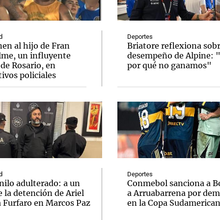
d
Deportes
en al hijo de Fran
Briatore reflexiona sobr
lme, un influyente
desempeño de Alpine: 
de Rosario, en
por qué no ganamos"
Notas
Notas
No
ivos policiales
e en Cadena 3
El huracán de Arequito
Cadena 3 en
d
Deportes
nilo adulterado: a un
Conmebol sanciona a B
 la detención de Ariel
a Arruabarrena por dem
a Furfaro en Marcos Paz
en la Copa Sudamerica