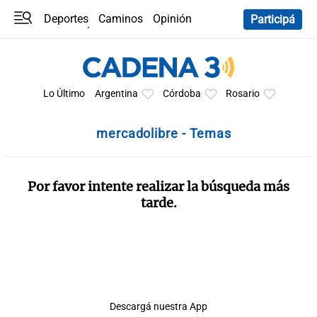
Deportes
Caminos
Opinión
Participá
Programas
Últimas coberturas
Últimas 24 h
En YouTube
Clima
Horóscopo
Lo Último
Argentina
Córdoba
Rosario
mercadolibre - Temas
Por favor intente realizar la búsqueda más
tarde.
Descargá nuestra App