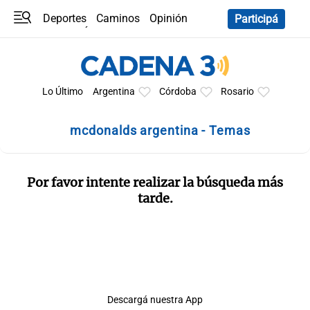
Deportes
Caminos
Opinión
Participá
Programas
Últimas coberturas
Últimas 24 h
En YouTube
Clima
Horóscopo
Lo Último
Argentina
Córdoba
Rosario
mcdonalds argentina - Temas
Por favor intente realizar la búsqueda más
tarde.
Descargá nuestra App