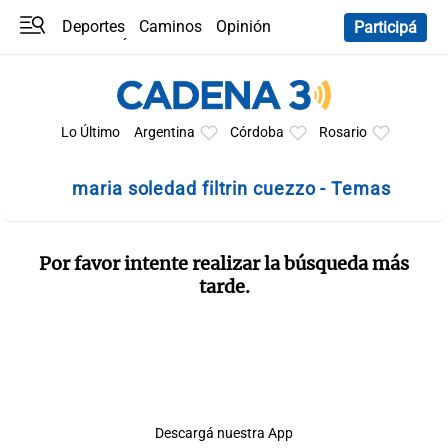
Deportes
Caminos
Opinión
Participá
Programas
Últimas coberturas
Últimas 24 h
En YouTube
Clima
Horóscopo
Lo Último
Argentina
Córdoba
Rosario
maria soledad filtrin cuezzo - Temas
Por favor intente realizar la búsqueda más
tarde.
Descargá nuestra App