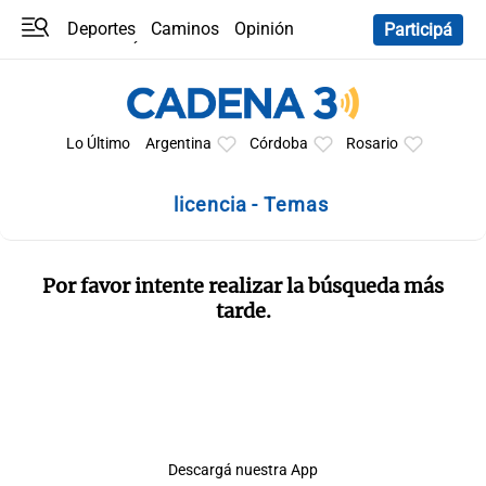
Deportes
Caminos
Opinión
Participá
Programas
Últimas coberturas
Últimas 24 h
En YouTube
Clima
Horóscopo
Lo Último
Argentina
Córdoba
Rosario
licencia - Temas
Por favor intente realizar la búsqueda más
tarde.
Descargá nuestra App