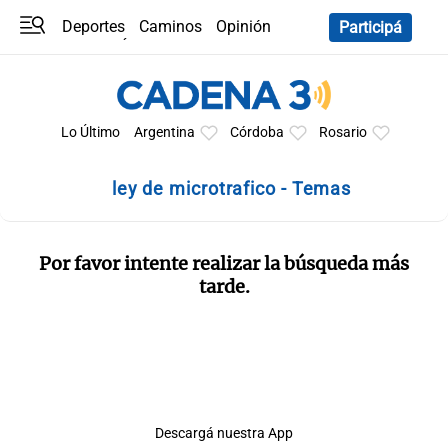
Deportes
Caminos
Opinión
Participá
Programas
Últimas coberturas
Últimas 24 h
En YouTube
Clima
Horóscopo
Lo Último
Argentina
Córdoba
Rosario
ley de microtrafico - Temas
Por favor intente realizar la búsqueda más
tarde.
Descargá nuestra App