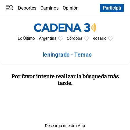
Deportes
Caminos
Opinión
Participá
Programas
Últimas coberturas
Últimas 24 h
En YouTube
Clima
Horóscopo
Lo Último
Argentina
Córdoba
Rosario
leningrado - Temas
Por favor intente realizar la búsqueda más
tarde.
Descargá nuestra App