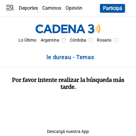
Deportes
Caminos
Opinión
Participá
Programas
Últimas coberturas
Últimas 24 h
En YouTube
Clima
Horóscopo
Lo Último
Argentina
Córdoba
Rosario
le dureau - Temas
Por favor intente realizar la búsqueda más
tarde.
Descargá nuestra App