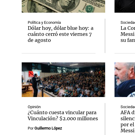
Política y Economía
Socieda
Dólar hoy, dólar blue hoy: a
La Co
cuánto cerró este viernes 7
Messi
de agosto
su fam
Notas
Notas
Editorial
Mundial 2026
La Sol
Opinión
Socieda
¿Cuánto cuesta vincular para
AFA d
Vinculación? $2.000 millones
silenc
por el
Por
Guillermo López
Messi