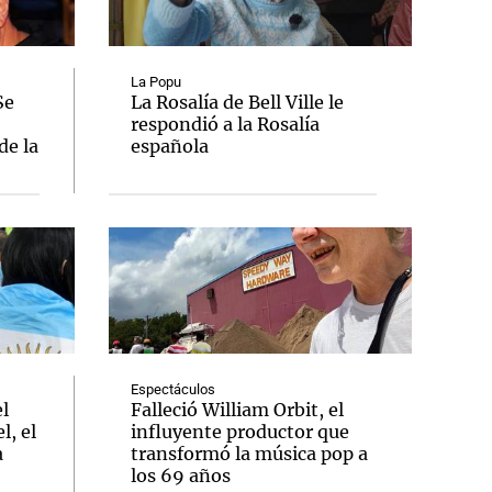
La Popu
Se
La Rosalía de Bell Ville le
respondió a la Rosalía
Notas
de la
española
tas
Notas
Venezuela de
 Groenlandia
Comprometidos
Madur
Espectáculos
el
Falleció William Orbit, el
l, el
influyente productor que
a
transformó la música pop a
los 69 años