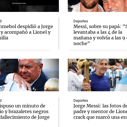
d
Deportes
nmebol despidió a Jorge
Messi, sobre su papá: "
 y acompañó a Lionel y
levantaba a las 4 de la
ilia
mañana y volvía a las 9 
Notas
Notas
No
noche"
e en Cadena 3
El huracán de Arequito
Cadena 3 en
d
Deportes
ispuso un minuto de
Jorge Messi: las fotos d
io y brazaletes negros
padre y mentor de Lione
 fallecimiento de Jorge
crack que marcó una er