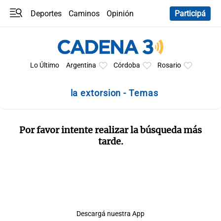
Deportes
Caminos
Opinión
Participá
Programas
Últimas coberturas
Últimas 24 h
En YouTube
Clima
Horóscopo
Lo Último
Argentina
Córdoba
Rosario
la extorsion - Temas
Por favor intente realizar la búsqueda más
tarde.
Descargá nuestra App