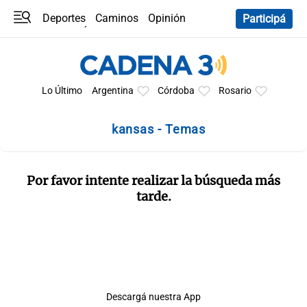
Deportes
Caminos
Opinión
Participá
Programas
Últimas coberturas
Últimas 24 h
En YouTube
Clima
Horóscopo
Lo Último
Argentina
Córdoba
Rosario
kansas - Temas
Por favor intente realizar la búsqueda más
tarde.
Descargá nuestra App