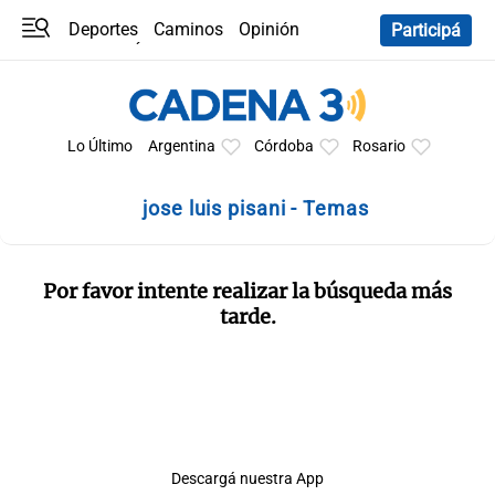
Deportes
Caminos
Opinión
Participá
Programas
Últimas coberturas
Últimas 24 h
En YouTube
Clima
Horóscopo
Lo Último
Argentina
Córdoba
Rosario
jose luis pisani - Temas
Por favor intente realizar la búsqueda más
tarde.
Descargá nuestra App