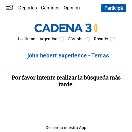
Deportes
Caminos
Opinión
Participá
Programas
Últimas coberturas
Últimas 24 h
En YouTube
Clima
Horóscopo
Lo Último
Argentina
Córdoba
Rosario
john hebert experience - Temas
Por favor intente realizar la búsqueda más
tarde.
Descargá nuestra App