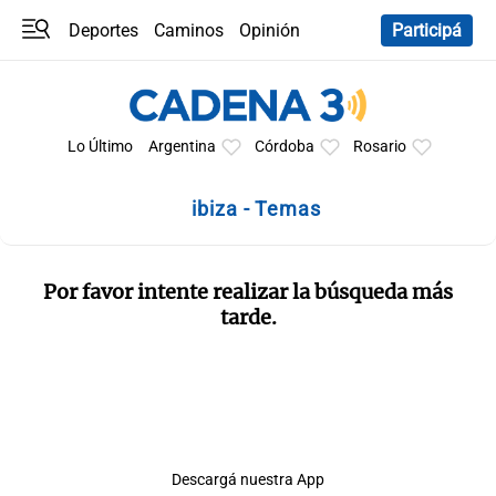
Deportes
Caminos
Opinión
Participá
Programas
Últimas coberturas
Últimas 24 h
En YouTube
Clima
Horóscopo
Lo Último
Argentina
Córdoba
Rosario
ibiza - Temas
Por favor intente realizar la búsqueda más
tarde.
Descargá nuestra App