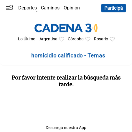
Deportes
Caminos
Opinión
Participá
Programas
Últimas coberturas
Últimas 24 h
En YouTube
Clima
Horóscopo
Lo Último
Argentina
Córdoba
Rosario
homicidio calificado - Temas
Por favor intente realizar la búsqueda más
tarde.
Descargá nuestra App