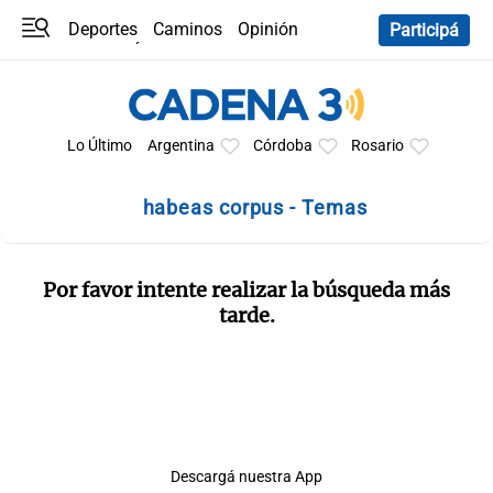
Deportes
Caminos
Opinión
Participá
Programas
Últimas coberturas
Últimas 24 h
En YouTube
Clima
Horóscopo
Lo Último
Argentina
Córdoba
Rosario
habeas corpus - Temas
Por favor intente realizar la búsqueda más
tarde.
Descargá nuestra App