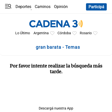
Deportes
Caminos
Opinión
Participá
Programas
Últimas coberturas
Últimas 24 h
En YouTube
Clima
Horóscopo
Lo Último
Argentina
Córdoba
Rosario
gran barata - Temas
Por favor intente realizar la búsqueda más
tarde.
Descargá nuestra App