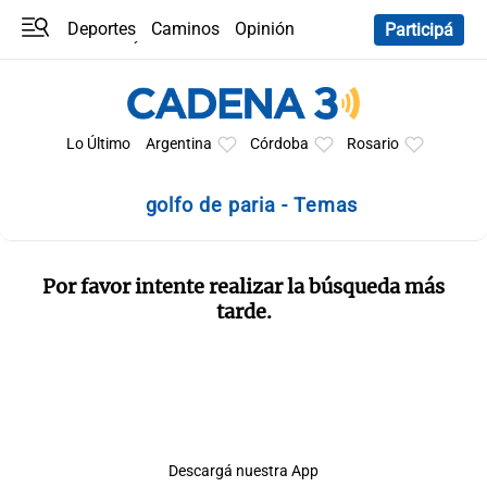
Deportes
Caminos
Opinión
Participá
Programas
Últimas coberturas
Últimas 24 h
En YouTube
Clima
Horóscopo
Lo Último
Argentina
Córdoba
Rosario
golfo de paria - Temas
Por favor intente realizar la búsqueda más
tarde.
Descargá nuestra App