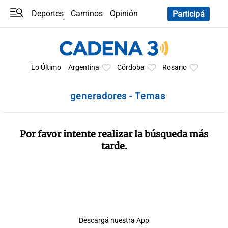
Deportes
Caminos
Opinión
Participá
Programas
Últimas coberturas
Últimas 24 h
En YouTube
Clima
Horóscopo
Lo Último
Argentina
Córdoba
Rosario
generadores - Temas
Por favor intente realizar la búsqueda más
tarde.
Descargá nuestra App