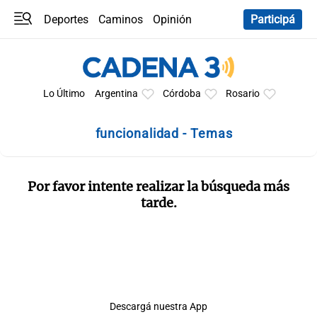
Deportes
Caminos
Opinión
Participá
Programas
Últimas coberturas
Últimas 24 h
En YouTube
Clima
Horóscopo
Lo Último
Argentina
Córdoba
Rosario
funcionalidad - Temas
Por favor intente realizar la búsqueda más
tarde.
Descargá nuestra App