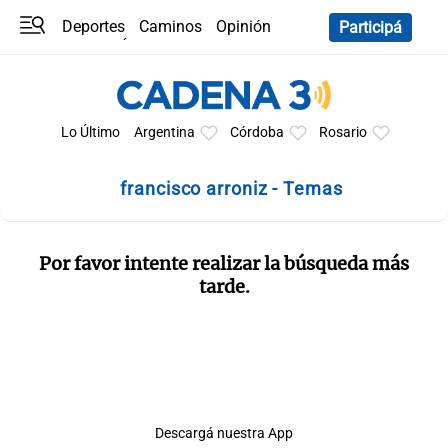
Deportes
Caminos
Opinión
Participá
Programas
Últimas coberturas
Últimas 24 h
En YouTube
Clima
Horóscopo
Lo Último
Argentina
Córdoba
Rosario
francisco arroniz - Temas
Por favor intente realizar la búsqueda más
tarde.
Descargá nuestra App