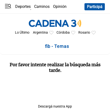
Deportes
Caminos
Opinión
Participá
Programas
Últimas coberturas
Últimas 24 h
En YouTube
Clima
Horóscopo
Lo Último
Argentina
Córdoba
Rosario
fib - Temas
Por favor intente realizar la búsqueda más
tarde.
Descargá nuestra App