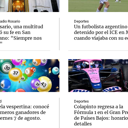
Radio Rosario
Deportes
sario, una multitud
Un futbolista argentino
ó su fe en San
detenido por el ICE en
ano: "Siempre nos
cuando viajaba con su 
Notas
Notas
No
"
e en Cadena 3
El huracán de Arequito
Cadena 3 en
d
Deportes
ela vespertina: conocé
Colapinto regresa a la
úmeros ganadores de
Fórmula 1 en el Gran P
ernes 7 de agosto.
de Países Bajos: horario
detalles