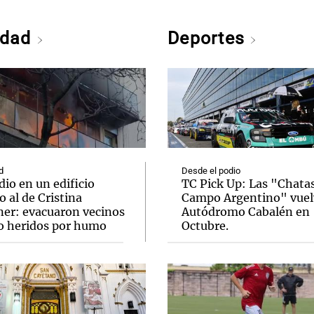
edad
Deportes
d
Desde el podio
io en un edificio
TC Pick Up: Las "Chatas
o al de Cristina
Campo Argentino" vuel
ner: evacuaron vecinos
Autódromo Cabalén en
o heridos por humo
Octubre.