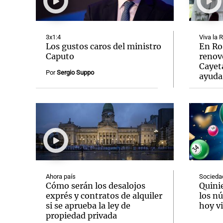
3x1:4
Viva la 
Los gustos caros del ministro
En Ro
Caputo
renov
Cayet
Notas
Notas
Por
Sergio Suppo
ayuda
Editorial
Mundial 2026
La Sol
Ahora país
Socieda
Cómo serán los desalojos
Quini
exprés y contratos de alquiler
los n
si se aprueba la ley de
hoy vi
propiedad privada