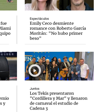
Espectáculos
 fue
Emily Ceco desmiente
 Miami
romance con Roberto García
Notas
equipo
Moritán: "No hubo primer
tas
Notas
beso"
Venezuela de
 Groenlandia
Comprometidos
Madur
Juntos
Los Tekis presentaron
remio
"Cordillera y Mar" y llenaron
s y
de carnaval el estudio de
Cadena 3