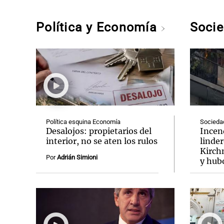
Política y Economía
Soci
Política esquina Economía
Socieda
Desalojos: propietarios del
Incend
interior, no se aten los rulos
linder
Kirch
Por
Adrián Simioni
y hub