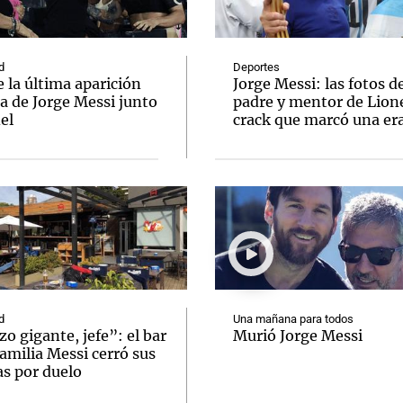
d
Deportes
e la última aparición
Jorge Messi: las fotos d
a de Jorge Messi junto
padre y mentor de Lione
el
crack que marcó una er
Notas
Notas
No
e en Cadena 3
El huracán de Arequito
Cadena 3 en
d
Una mañana para todos
o gigante, jefe”: el bar
Murió Jorge Messi
familia Messi cerró sus
as por duelo