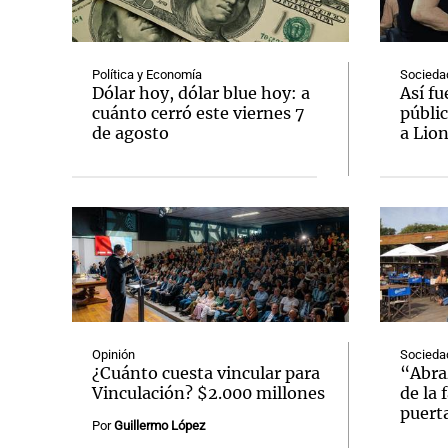
Política y Economía
Socieda
Dólar hoy, dólar blue hoy: a
Así fu
cuánto cerró este viernes 7
públic
de agosto
a Lion
Notas
Notas
Editorial
Mundial 2026
La Sol
Opinión
Socieda
¿Cuánto cuesta vincular para
“Abraz
Vinculación? $2.000 millones
de la 
puert
Por
Guillermo López