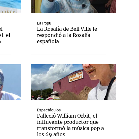
La Popu
el
La Rosalía de Bell Ville le
l, el
respondió a la Rosalía
Notas
a
española
tas
Notas
Venezuela de
 Groenlandia
Comprometidos
Madur
Espectáculos
Falleció William Orbit, el
influyente productor que
transformó la música pop a
los 69 años