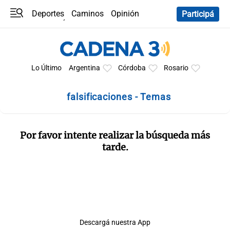
Deportes
Caminos
Opinión
Participá
Programas
Últimas coberturas
Últimas 24 h
En YouTube
Clima
Horóscopo
Lo Último
Argentina
Córdoba
Rosario
falsificaciones - Temas
Por favor intente realizar la búsqueda más
tarde.
Descargá nuestra App