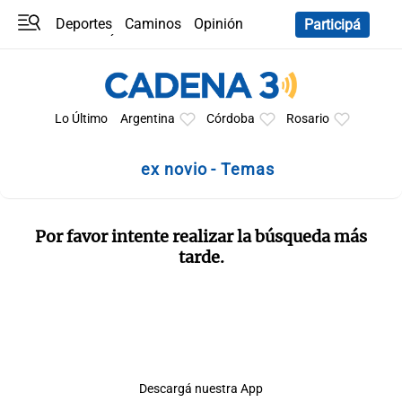
Deportes
Caminos
Opinión
Participá
Programas
Últimas coberturas
Últimas 24 h
En YouTube
Clima
Horóscopo
Lo Último
Argentina
Córdoba
Rosario
ex novio - Temas
Por favor intente realizar la búsqueda más
tarde.
Descargá nuestra App