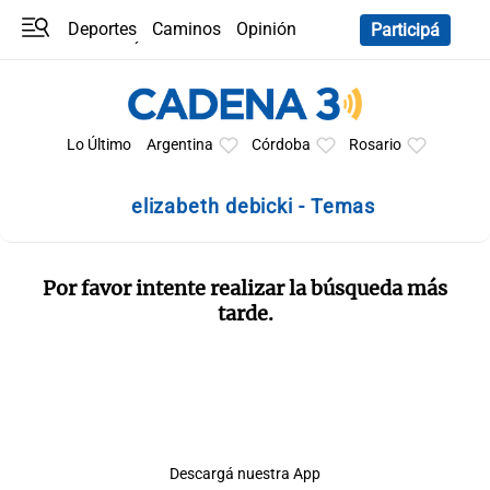
Deportes
Caminos
Opinión
Participá
Programas
Últimas coberturas
Últimas 24 h
En YouTube
Clima
Horóscopo
Lo Último
Argentina
Córdoba
Rosario
elizabeth debicki - Temas
Por favor intente realizar la búsqueda más
tarde.
Descargá nuestra App