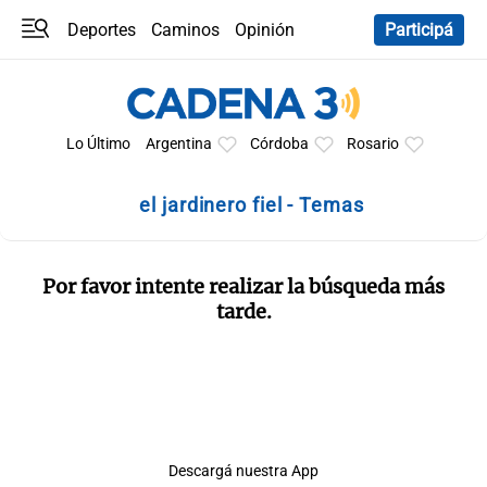
Deportes
Caminos
Opinión
Participá
Programas
Últimas coberturas
Últimas 24 h
En YouTube
Clima
Horóscopo
Lo Último
Argentina
Córdoba
Rosario
el jardinero fiel - Temas
Por favor intente realizar la búsqueda más
tarde.
Descargá nuestra App