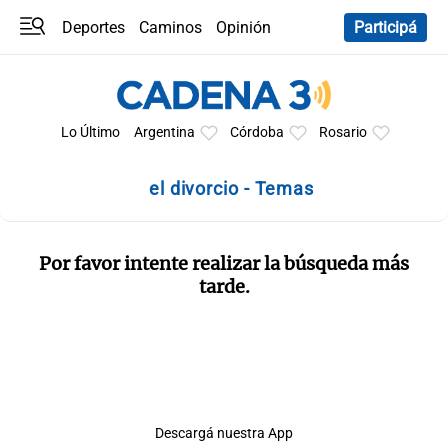
Deportes
Caminos
Opinión
Participá
Programas
Últimas coberturas
Últimas 24 h
En YouTube
Clima
Horóscopo
Lo Último
Argentina
Córdoba
Rosario
el divorcio - Temas
Por favor intente realizar la búsqueda más
tarde.
Descargá nuestra App