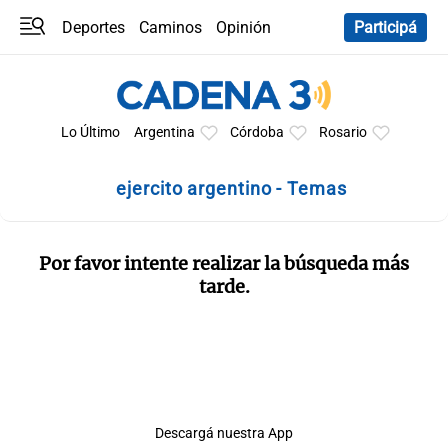
Deportes
Caminos
Opinión
Participá
Programas
Últimas coberturas
Últimas 24 h
En YouTube
Clima
Horóscopo
Lo Último
Argentina
Córdoba
Rosario
ejercito argentino - Temas
Por favor intente realizar la búsqueda más
tarde.
Descargá nuestra App