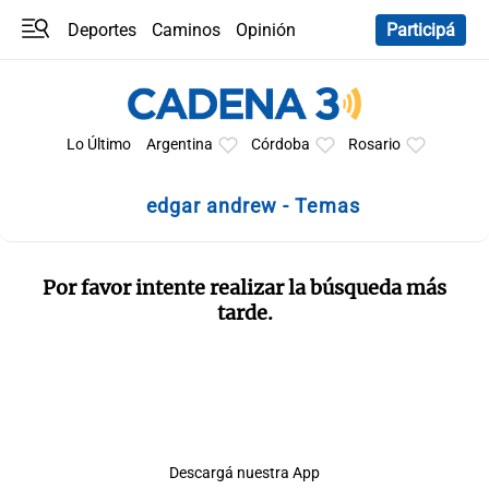
Deportes
Caminos
Opinión
Participá
Programas
Últimas coberturas
Últimas 24 h
En YouTube
Clima
Horóscopo
Lo Último
Argentina
Córdoba
Rosario
edgar andrew - Temas
Por favor intente realizar la búsqueda más
tarde.
Descargá nuestra App