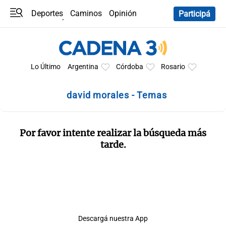
Deportes
Caminos
Opinión
Participá
Programas
Últimas coberturas
Últimas 24 h
En YouTube
Clima
Horóscopo
Lo Último
Argentina
Córdoba
Rosario
david morales - Temas
Por favor intente realizar la búsqueda más
tarde.
Descargá nuestra App