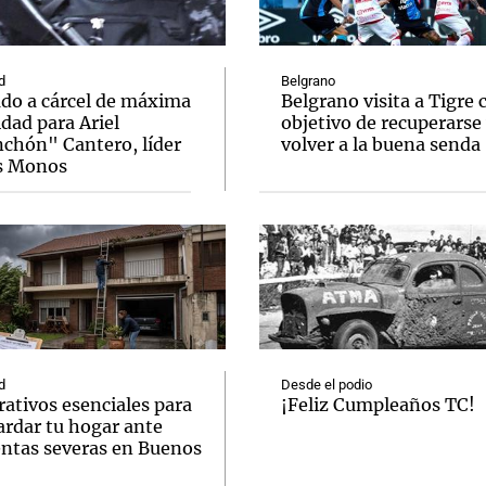
d
Belgrano
ado a cárcel de máxima
Belgrano visita a Tigre 
dad para Ariel
objetivo de recuperarse
chón" Cantero, líder
volver a la buena senda
Notas
Notas
No
s Monos
e en Cadena 3
El huracán de Arequito
Cadena 3 en
d
Desde el podio
ativos esenciales para
¡Feliz Cumpleaños TC!
ardar tu hogar ante
ntas severas en Buenos