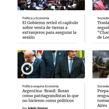
Política y Economía
Socieda
El Gobierno retiró el capítulo
Trasl
sobre venta de tierras a
seguri
extranjeros para asegurar la
"Chan
Notas
Notas
sesión
de Lo
Editorial
Mundial 2026
La Sol
Política esquina Economía
Socieda
Argentina-Brasil: lloran
Prepar
como patriagrandistas lo que
resgu
no hicieron como politicos
torme
Aires
Por
Adrián Simioni