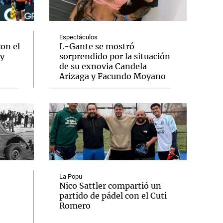
Espectáculos
con el
L-Gante se mostró
 y
sorprendido por la situación
Notas
de su exnovia Candela
tas
Notas
Arizaga y Facundo Moyano
Venezuela de
 Groenlandia
Comprometidos
Madur
La Popu
Nico Sattler compartió un
partido de pádel con el Cuti
Romero