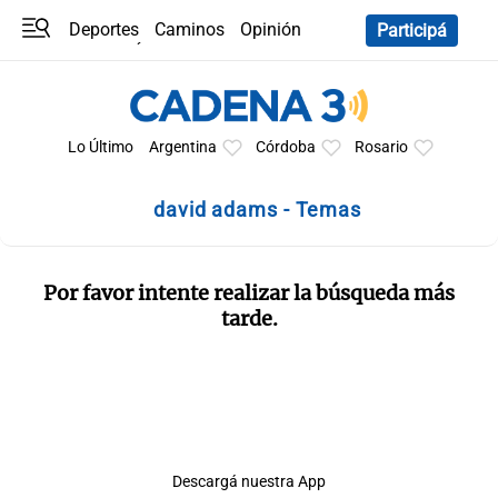
Deportes
Caminos
Opinión
Participá
Programas
Últimas coberturas
Últimas 24 h
En YouTube
Clima
Horóscopo
Lo Último
Argentina
Córdoba
Rosario
david adams - Temas
Por favor intente realizar la búsqueda más
tarde.
Descargá nuestra App