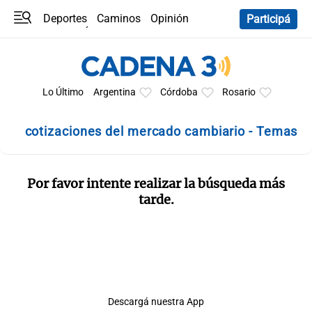
Deportes
Caminos
Opinión
Participá
Programas
Últimas coberturas
Últimas 24 h
En YouTube
Clima
Horóscopo
Lo Último
Argentina
Córdoba
Rosario
cotizaciones del mercado cambiario - Temas
Por favor intente realizar la búsqueda más
tarde.
Descargá nuestra App