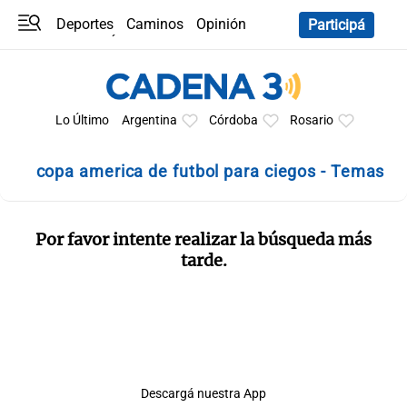
Deportes
Caminos
Opinión
Participá
Programas
Últimas coberturas
Últimas 24 h
En YouTube
Clima
Horóscopo
Lo Último
Argentina
Córdoba
Rosario
copa america de futbol para ciegos - Temas
Por favor intente realizar la búsqueda más
tarde.
Descargá nuestra App