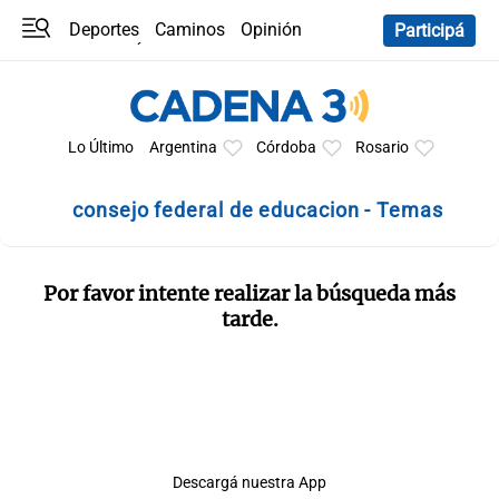
Deportes
Caminos
Opinión
Participá
Programas
Últimas coberturas
Últimas 24 h
En YouTube
Clima
Horóscopo
Lo Último
Argentina
Córdoba
Rosario
consejo federal de educacion - Temas
Por favor intente realizar la búsqueda más
tarde.
Descargá nuestra App