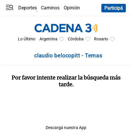
Deportes
Caminos
Opinión
Participá
Programas
Últimas coberturas
Últimas 24 h
En YouTube
Clima
Horóscopo
Lo Último
Argentina
Córdoba
Rosario
claudio belocopitt - Temas
Por favor intente realizar la búsqueda más
tarde.
Descargá nuestra App